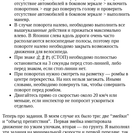
отсутствие автомобилей в боковом зеркале > включить
поворотник > еще раз повернуть голову и проверить
отсутствие автомобилей в боковом зеркале > выполнить
маневр.
В случае поворота налево, необходимо выполнить все
вышеуказанные действия и прижаться максимально
влево. В Японии слева вдоль дороги очень часто
располагаются велосипедные полосы, поэтому при
повороте налево необходимо закрыть возможность
движения для велосипеда.
При знаке 止まれ (СТОП) необходимо полностью
остановиться на 3 секунды перед стоп-линией, либо
перед знаком, если стоп-линии нет.
При поворотах нужно смотреть на разметку — ромбы в
центре перекрестка. На них нельзя заезжать. Иными
словами, необходимо повернуть так, чтобы совершить
поворот перед ромбом.
Двигайтесь прямо со скоростью около 20 км/ч или
меньше, если инспектор не попросит ускориться
отдельно.
Теперь про задания. В моем случае их было три: две “змейки”
и “объезд препятствия”. Первая змейка имитировала
движение по узким улочкам, вторая — по грунту. Я выполнял
эти задания на минимальной скорости и первой передаче, так