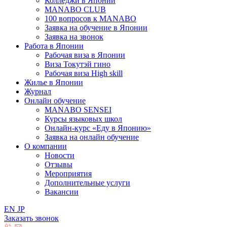
Колледжи в Японии
MANABO CLUB
100 вопросов к MАNABO
Заявка на обучение в Японии
Заявка на звонок
Работа в Японии
Рабочая виза в Японии
Виза Токутэй гино
Рабочая виза High skill
Жилье в Японии
Журнал
Онлайн обучение
MANABO SENSEI
Курсы языковых школ
Онлайн-курс «Еду в Японию»
Заявка на онлайн обучение
О компании
Новости
Отзывы
Мероприятия
Дополнительные услуги
Вакансии
EN
JP
Заказать звонок