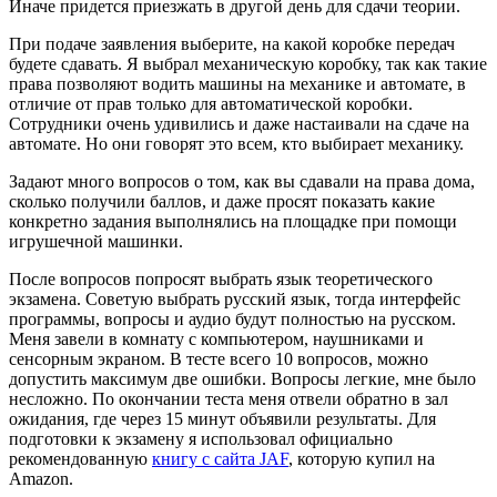
Иначе придется приезжать в другой день для сдачи теории.
При подаче заявления выберите, на какой коробке передач
будете сдавать. Я выбрал механическую коробку, так как такие
права позволяют водить машины на механике и автомате, в
отличие от прав только для автоматической коробки.
Сотрудники очень удивились и даже настаивали на сдаче на
автомате. Но они говорят это всем, кто выбирает механику.
Задают много вопросов о том, как вы сдавали на права дома,
сколько получили баллов, и даже просят показать какие
конкретно задания выполнялись на площадке при помощи
игрушечной машинки.
После вопросов попросят выбрать язык теоретического
экзамена. Советую выбрать русский язык, тогда интерфейс
программы, вопросы и аудио будут полностью на русском.
Меня завели в комнату с компьютером, наушниками и
сенсорным экраном. В тесте всего 10 вопросов, можно
допустить максимум две ошибки. Вопросы легкие, мне было
несложно. По окончании теста меня отвели обратно в зал
ожидания, где через 15 минут объявили результаты. Для
подготовки к экзамену я использовал официально
рекомендованную
книгу с сайта JAF
, которую купил на
Amazon.