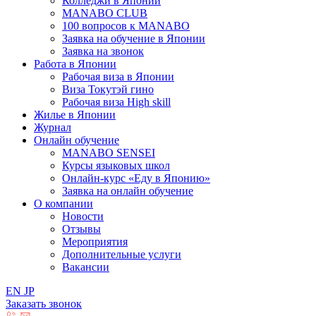
Колледжи в Японии
MANABO CLUB
100 вопросов к MАNABO
Заявка на обучение в Японии
Заявка на звонок
Работа в Японии
Рабочая виза в Японии
Виза Токутэй гино
Рабочая виза High skill
Жилье в Японии
Журнал
Онлайн обучение
MANABO SENSEI
Курсы языковых школ
Онлайн-курс «Еду в Японию»
Заявка на онлайн обучение
О компании
Новости
Отзывы
Мероприятия
Дополнительные услуги
Вакансии
EN
JP
Заказать звонок