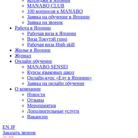
Колледжи в Японии
MANABO CLUB
100 вопросов к MАNABO
Заявка на обучение в Японии
Заявка на звонок
Работа в Японии
Рабочая виза в Японии
Виза Токутэй гино
Рабочая виза High skill
Жилье в Японии
Журнал
Онлайн обучение
MANABO SENSEI
Курсы языковых школ
Онлайн-курс «Еду в Японию»
Заявка на онлайн обучение
О компании
Новости
Отзывы
Мероприятия
Дополнительные услуги
Вакансии
EN
JP
Заказать звонок