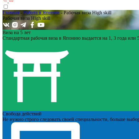
Главная
-
Работа в Японии
-
Рабочая виза High skill
Рабочая виза High skill
Виза на 5 лет
Стандартная рабочая виза в Японию выдается на 1, 3 года или 5 л
Свобода действий
Не нужно строго следовать своей специальности, больше выбо