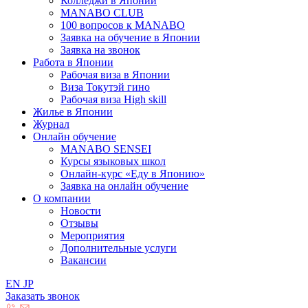
Колледжи в Японии
MANABO CLUB
100 вопросов к MАNABO
Заявка на обучение в Японии
Заявка на звонок
Работа в Японии
Рабочая виза в Японии
Виза Токутэй гино
Рабочая виза High skill
Жилье в Японии
Журнал
Онлайн обучение
MANABO SENSEI
Курсы языковых школ
Онлайн-курс «Еду в Японию»
Заявка на онлайн обучение
О компании
Новости
Отзывы
Мероприятия
Дополнительные услуги
Вакансии
EN
JP
Заказать звонок