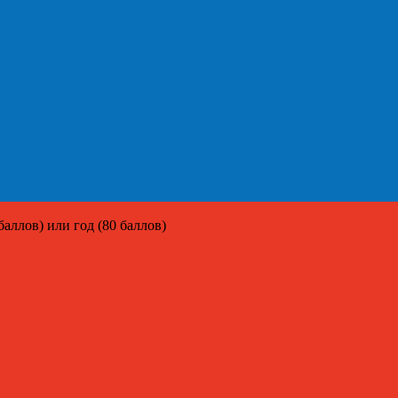
аллов) или год (80 баллов)