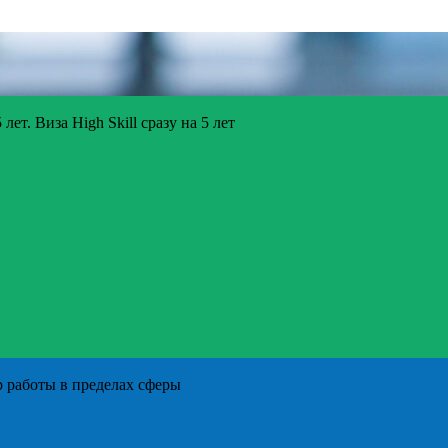
ет. Виза High Skill сразу на 5 лет
р работы в пределах сферы