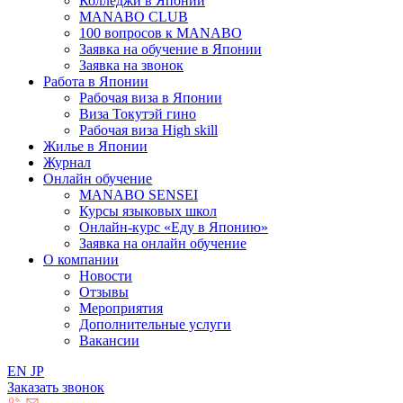
Колледжи в Японии
MANABO CLUB
100 вопросов к MАNABO
Заявка на обучение в Японии
Заявка на звонок
Работа в Японии
Рабочая виза в Японии
Виза Токутэй гино
Рабочая виза High skill
Жилье в Японии
Журнал
Онлайн обучение
MANABO SENSEI
Курсы языковых школ
Онлайн-курс «Еду в Японию»
Заявка на онлайн обучение
О компании
Новости
Отзывы
Мероприятия
Дополнительные услуги
Вакансии
EN
JP
Заказать звонок