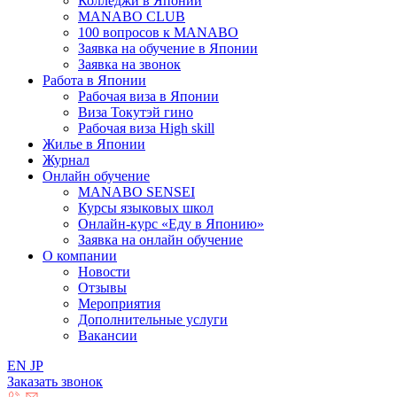
Колледжи в Японии
MANABO CLUB
100 вопросов к MАNABO
Заявка на обучение в Японии
Заявка на звонок
Работа в Японии
Рабочая виза в Японии
Виза Токутэй гино
Рабочая виза High skill
Жилье в Японии
Журнал
Онлайн обучение
MANABO SENSEI
Курсы языковых школ
Онлайн-курс «Еду в Японию»
Заявка на онлайн обучение
О компании
Новости
Отзывы
Мероприятия
Дополнительные услуги
Вакансии
EN
JP
Заказать звонок