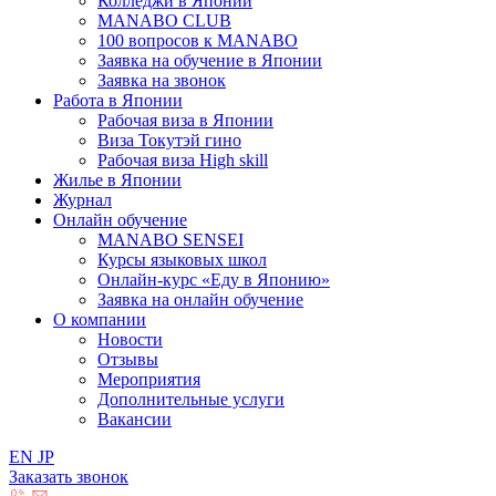
Колледжи в Японии
MANABO CLUB
100 вопросов к MАNABO
Заявка на обучение в Японии
Заявка на звонок
Работа в Японии
Рабочая виза в Японии
Виза Токутэй гино
Рабочая виза High skill
Жилье в Японии
Журнал
Онлайн обучение
MANABO SENSEI
Курсы языковых школ
Онлайн-курс «Еду в Японию»
Заявка на онлайн обучение
О компании
Новости
Отзывы
Мероприятия
Дополнительные услуги
Вакансии
EN
JP
Заказать звонок