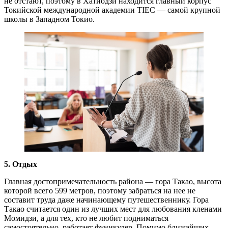
не отстают, поэтому в Хатиодзи находится главный корпус
Токийской международной академии TIEC — самой крупной
школы в Западном Токио.
5. Отдых
Главная достопримечательность района — гора Такао, высота
которой всего 599 метров, поэтому забраться на нее не
составит труда даже начинающему путешественнику. Гора
Такао считается один из лучших мест для любования кленами
Момидзи, а для тех, кто не любит подниматься
самостоятельно, работает фуникулер. Помимо ближайших