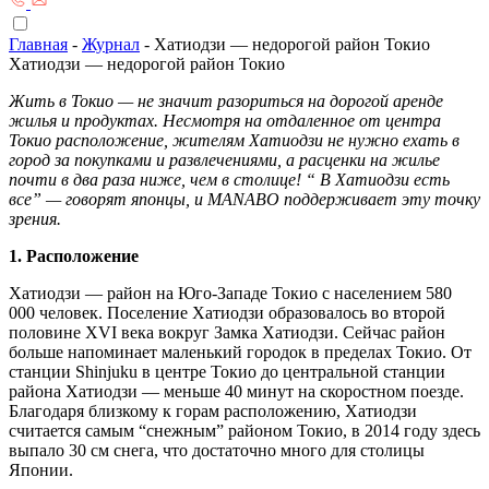
Главная
-
Журнал
-
Хатиодзи — недорогой район Токио
Хатиодзи — недорогой район Токио
Жить в Токио — не значит разориться на дорогой аренде
жилья и продуктах. Несмотря на отдаленное от центра
Токио расположение, жителям Хатиодзи не нужно ехать в
город за покупками и развлечениями, а расценки на жилье
почти в два раза ниже, чем в столице! “ В Хатиодзи есть
все” — говорят японцы, и MANABO поддерживает эту точку
зрения.
1. Расположение
Хатиодзи — район на Юго-Западе Токио с населением 580
000 человек. Поселение Хатиодзи образовалось во второй
половине XVI века вокруг Замка Хатиодзи. Сейчас район
больше напоминает маленький городок в пределах Токио. От
станции Shinjuku в центре Токио до центральной станции
района Хатиодзи — меньше 40 минут на скоростном поезде.
Благодаря близкому к горам расположению, Хатиодзи
считается самым “снежным” районом Токио, в 2014 году здесь
выпало 30 см снега, что достаточно много для столицы
Японии.