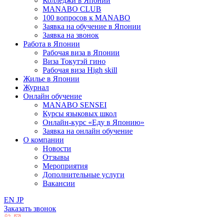
Колледжи в Японии
MANABO CLUB
100 вопросов к MАNABO
Заявка на обучение в Японии
Заявка на звонок
Работа в Японии
Рабочая виза в Японии
Виза Токутэй гино
Рабочая виза High skill
Жилье в Японии
Журнал
Онлайн обучение
MANABO SENSEI
Курсы языковых школ
Онлайн-курс «Еду в Японию»
Заявка на онлайн обучение
О компании
Новости
Отзывы
Мероприятия
Дополнительные услуги
Вакансии
EN
JP
Заказать звонок