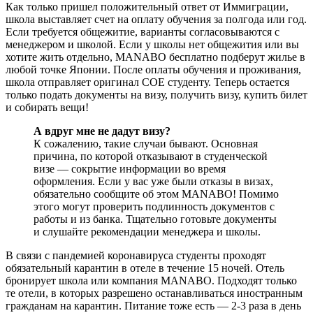
Как только пришел положительный ответ от Иммиграции,
школа выставляет счет на оплату обучения за полгода или год.
Если требуется общежитие, варианты согласовываются с
менеджером и школой. Если у школы нет общежития или вы
хотите жить отдельно, MANABO бесплатно подберут жилье в
любой точке Японии. После оплаты обучения и проживания,
школа отправляет оригинал СОЕ студенту. Теперь остается
только подать документы на визу, получить визу, купить билет
и собирать вещи!
А вдруг мне не дадут визу?
К сожалению, такие случаи бывают. Основная
причина, по которой отказывают в студенческой
визе — сокрытие информации во время
оформления. Если у вас уже были отказы в визах,
обязательно сообщите об этом MANABO! Помимо
этого могут проверить подлинность документов с
работы и из банка. Тщательно готовьте документы
и слушайте рекомендации менеджера и школы.
В связи с пандемией коронавируса студенты проходят
обязательный карантин в отеле в течение 15 ночей. Отель
бронирует школа или компания MANABO. Подходят только
те отели, в которых разрешено останавливаться иностранным
гражданам на карантин. Питание тоже есть — 2-3 раза в день