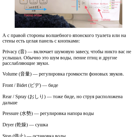
А с правой стороны волшебного японского туалета или на
стены есть целая панель с кнопками:
Privacy (音) — включает шумовую завесу, чтобы никто вас не
услышал. Обычно это шум воды, пение птиц и другие
расслабляющие звуки.
Volume (音量) — регулировка громкости фоновых звуков.
Front / Bidet (ビデ) — биде
Rear / Spray (おしり) — тоже биде, но струя расположена
дальше
Pressure (水勢) — регулировка напора воды
Dryer (乾燥) — сушка
Stop (停止) — остановка воды