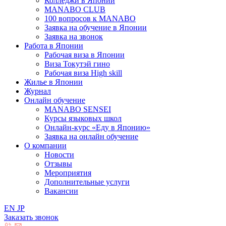
Колледжи в Японии
MANABO CLUB
100 вопросов к MАNABO
Заявка на обучение в Японии
Заявка на звонок
Работа в Японии
Рабочая виза в Японии
Виза Токутэй гино
Рабочая виза High skill
Жилье в Японии
Журнал
Онлайн обучение
MANABO SENSEI
Курсы языковых школ
Онлайн-курс «Еду в Японию»
Заявка на онлайн обучение
О компании
Новости
Отзывы
Мероприятия
Дополнительные услуги
Вакансии
EN
JP
Заказать звонок