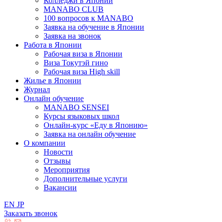
Колледжи в Японии
MANABO CLUB
100 вопросов к MАNABO
Заявка на обучение в Японии
Заявка на звонок
Работа в Японии
Рабочая виза в Японии
Виза Токутэй гино
Рабочая виза High skill
Жилье в Японии
Журнал
Онлайн обучение
MANABO SENSEI
Курсы языковых школ
Онлайн-курс «Еду в Японию»
Заявка на онлайн обучение
О компании
Новости
Отзывы
Мероприятия
Дополнительные услуги
Вакансии
EN
JP
Заказать звонок