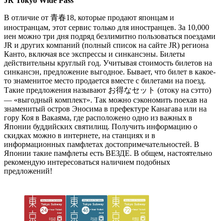
JR Tokyo Wide Pass
В отличие от 青春18, которые продают японцам и
иностранцам, этот сервис только для иностранцев. За 10,000
иен можно три дня подряд безлимитно пользоваться поездами
JR и других компаний (полный список на сайте JR) региона
Канто, включая все экспрессы и синкансэны. Билеты
действительны круглый год. Учитывая стоимость билетов на
синкансэн, предложение выгодное. Бывает, что билет в какое-
то знаменитое место продается вместе с билетами на поезд.
Такие предложения называют お得なセット (отоку на сэтто)
— «выгодный комплект». Так можно сэкономить поехав на
знаменитый остров Эносима в префектуре Канагава или на
гору Коя в Вакаяма, где расположено одно из важных в
Японии буддийских святилищ. Получить информацию о
скидках можно в интернете, на станциях и в
информационных памфлетах достопримечательностей. В
Японии такие памфлеты есть ВЕЗДЕ. В общем, настоятельно
рекомендую интересоваться наличием подобных
предложений!