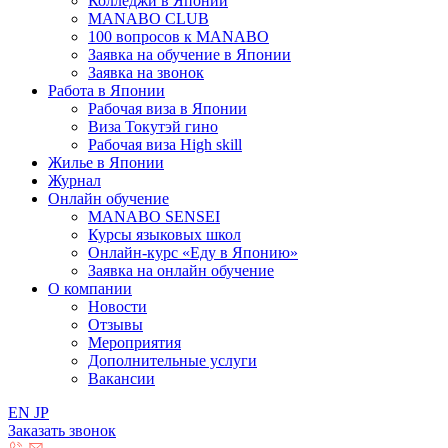
Колледжи в Японии
MANABO CLUB
100 вопросов к MАNABO
Заявка на обучение в Японии
Заявка на звонок
Работа в Японии
Рабочая виза в Японии
Виза Токутэй гино
Рабочая виза High skill
Жилье в Японии
Журнал
Онлайн обучение
MANABO SENSEI
Курсы языковых школ
Онлайн-курс «Еду в Японию»
Заявка на онлайн обучение
О компании
Новости
Отзывы
Мероприятия
Дополнительные услуги
Вакансии
EN
JP
Заказать звонок