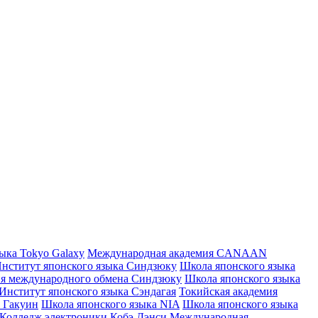
ыка Tokyo Galaxy
Международная академия CANAAN
нститут японского языка Синдзюку
Школа японского языка
я международного обмена Синдзюку
Школа японского языка
Институт японского языка Сэндагая
Токийская академия
 Гакуин
Школа японского языка NIA
Школа японского языка
Колледж электроники Кобэ Дэнси
Международная