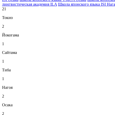
лингвистическая академия ILA
Школа японского языка ISI Наг
21
Токио
2
Йокогама
1
Сайтама
1
Тиба
1
Нагоя
2
Осака
2