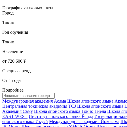
География языковых школ
Город
Токио
Год обучения
Токио
Население
от 720 600 ¥
Средняя аренда
От 1 года
Подробнее
Международная академия Аояма
Школа японского языка Акам
Центральная токийская академия TCJ
Школа японского языка L
Академия Саму
Школа японского языка Токио Тиёда
Школа яп
EAST-WEST
Институт японского языка Ёсида
Интернациональ
японского языка Икуэй
Международная академия Йокогама
Шк
ISI Осака
Школа японского языка YMCA Осака
Школа японско