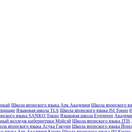
онкай
Школа японского языка Арк Академия
Школа японского яз
inguage
Языковая школа TLS
Школа японского языка ISI Токио
И
онского языка SANKO Токио
Языковая школа Evergreen
Академи
ный колледж кибернетики Мэйсэй
Школа японского языка JTIS
ола японского языка Асука Гакуин
Школа японского языка Йоно
го языка Арк Академия Киото
Школа японского языка ISI Киото