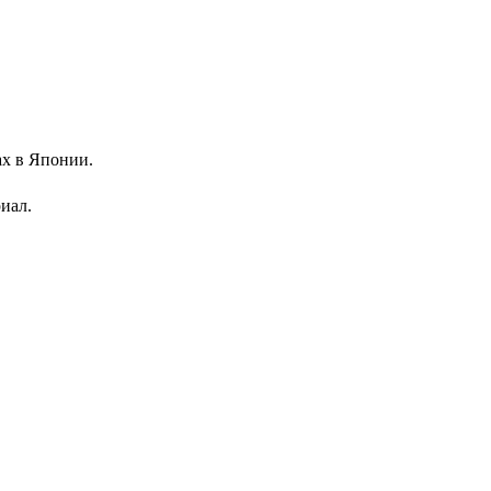
х в Японии.
иал.