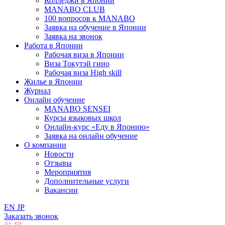
Колледжи в Японии
MANABO CLUB
100 вопросов к MАNABO
Заявка на обучение в Японии
Заявка на звонок
Работа в Японии
Рабочая виза в Японии
Виза Токутэй гино
Рабочая виза High skill
Жилье в Японии
Журнал
Онлайн обучение
MANABO SENSEI
Курсы языковых школ
Онлайн-курс «Еду в Японию»
Заявка на онлайн обучение
О компании
Новости
Отзывы
Мероприятия
Дополнительные услуги
Вакансии
EN
JP
Заказать звонок