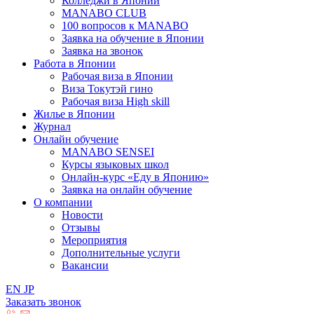
Колледжи в Японии
MANABO CLUB
100 вопросов к MАNABO
Заявка на обучение в Японии
Заявка на звонок
Работа в Японии
Рабочая виза в Японии
Виза Токутэй гино
Рабочая виза High skill
Жилье в Японии
Журнал
Онлайн обучение
MANABO SENSEI
Курсы языковых школ
Онлайн-курс «Еду в Японию»
Заявка на онлайн обучение
О компании
Новости
Отзывы
Мероприятия
Дополнительные услуги
Вакансии
EN
JP
Заказать звонок