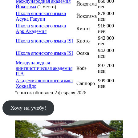
Международная академия
860 000
Йокогама
Йокогама
(1 место)
иен
Школа японского языка
878 000
Йокогама
Асука Гакуин
иен
Школа японского языка
916 000
Киото
Арк Академия
иен
942 000
Школа японского языка ISI
Киото
иен
942 000
Школа японского языка ISI
Осака
иен
Международная
897 700
лингвистическая академия
Кобэ
иен
ILA
Академия японского языка
909 000
Саппоро
Хоккайдо
иен
*список обновлен 2 февраля 2026
Хочу на учебу!