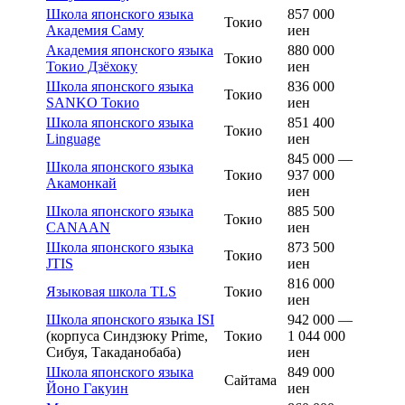
Школа японского языка
857 000
Токио
Академия Саму
иен
Академия японского языка
880 000
Токио
Токио Дзёхоку
иен
Школа японского языка
836 000
Токио
SANKO Токио
иен
Школа японского языка
851 400
Токио
Linguage
иен
845 000 —
Школа японского языка
Токио
937 000
Акамонкай
иен
Школа японского языка
885 500
Токио
CANAAN
иен
Школа японского языка
873 500
Токио
JTIS
иен
816 000
Языковая школа TLS
Токио
иен
Школа японского языка ISI
942 000 —
(корпуса Синдзюку Prime,
Токио
1 044 000
Сибуя, Такаданобаба)
иен
Школа японского языка
849 000
Сайтама
Йоно Гакуин
иен