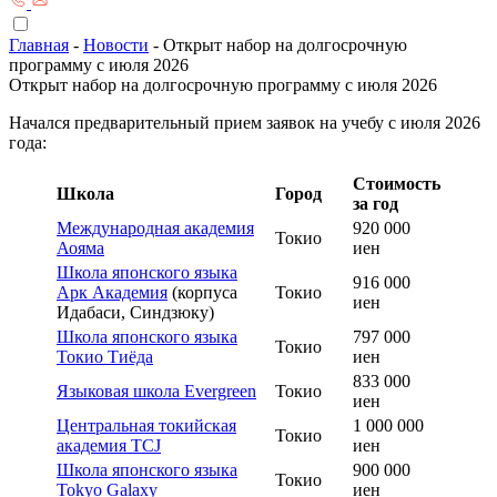
Главная
-
Новости
-
Открыт набор на долгосрочную
программу с июля 2026
Открыт набор на долгосрочную программу с июля 2026
Начался предварительный прием заявок на учебу с июля 2026
года:
Стоимость
Школа
Город
за год
Международная академия
920 000
Токио
Аояма
иен
Школа японского языка
916 000
Арк Академия
(корпуса
Токио
иен
Идабаси, Синдзюку)
Школа японского языка
797 000
Токио
Токио Тиёда
иен
833 000
Языковая школа Evergreen
Токио
иен
Центральная токийская
1 000 000
Токио
академия TCJ
иен
Школа японского языка
900 000
Токио
Tokyo Galaxy
иен