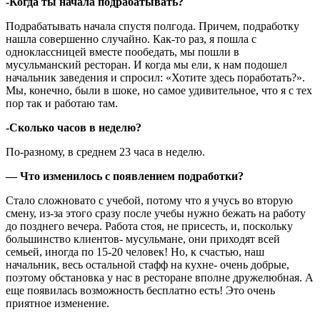
-Когда ты начала подрабатывать?
Подрабатывать начала спустя полгода. Причем, подработку
нашла совершенно случайно. Как-то раз, я пошла с
одноклассницей вместе пообедать, мы пошли в
мусульманский ресторан. И когда мы ели, к нам подошел
начальник заведения и спросил: «Хотите здесь поработать?».
Мы, конечно, были в шоке, но самое удивительное, что я с тех
пор так и работаю там.
-Сколько часов в неделю?
По-разному, в среднем 23 часа в неделю.
—
Что изменилось с появлением подработки?
Стало сложновато с учебой, потому что я учусь во вторую
смену, из-за этого сразу после учебы нужно бежать на работу
до позднего вечера. Работа стоя, не присесть, и, поскольку
большинство клиентов- мусульмане, они приходят всей
семьей, иногда по 15-20 человек! Но, к счастью, наш
начальник, весь остальной стафф на кухне- очень добрые,
поэтому обстановка у нас в ресторане вполне дружелюбная. А
еще появилась возможность бесплатно есть! Это очень
приятное изменение.