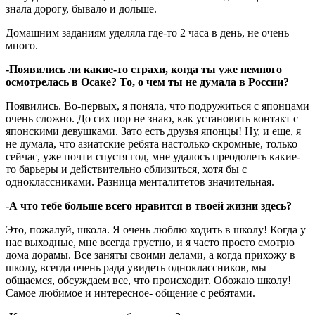
знала дорогу, бывало и дольше.
Домашним заданиям уделяла где-то 2 часа в день, не очень
много.
-Появились ли какие-то страхи, когда ты уже немного
осмотрелась в Осаке? То, о чем ты не думала в России?
Появились. Во-первых, я поняла, что подружиться с японцами
очень сложно. До сих пор не знаю, как установить контакт с
японскими девушками. Зато есть друзья японцы! Ну, и еще, я
не думала, что азиатские ребята настолько скромные, только
сейчас, уже почти спустя год, мне удалось преодолеть какие-
то барьеры и действительно сблизиться, хотя бы с
одноклассниками. Разница менталитетов значительная.
-А что тебе больше всего нравится в твоей жизни здесь?
Это, пожалуй, школа. Я очень люблю ходить в школу! Когда у
нас выходные, мне всегда грустно, и я часто просто смотрю
дома дорамы. Все заняты своими делами, а когда прихожу в
школу, всегда очень рада увидеть одноклассников, мы
общаемся, обсуждаем все, что происходит. Обожаю школу!
Самое любимое и интересное- общение с ребятами.