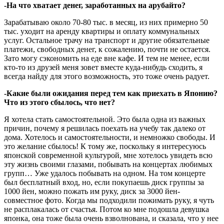
-На что хватает денег, заработанных на арубайто?
Зарабатываю около 70-80 тыс. в месяц, из них примерно 50
тыс. уходит на аренду квартиры и оплату коммунальных
услуг. Остальное трачу на транспорт и другие обязательные
платежи, свободных денег, к сожалению, почти не остается.
Зато могу сэкономить на еде вне кафе. И тем не менее, если
кто-то из друзей меня зовет вместе куда-нибудь сходить, я
всегда найду для этого возможность, это тоже очень радует.
-Какие были ожидания перед тем как приехать в Японию?
Что из этого сбылось, что нет?
Я хотела стать самостоятельной. Это была одна из важных
причин, почему я решилась поехать на учебу так далеко от
дома. Хотелось и самостоятельности, и немножко свободы. И
это желание сбылось! К тому же, поскольку я интересуюсь
японской современной культурой, мне хотелось увидеть всю
эту жизнь своими глазами, побывать на концертах любимых
групп… Уже удалось побывать на одном. На том концерте
был бесплатный вход, но, если покупаешь диск группы за
1000 йен, можно пожать им руку, диск за 3000 йен-
совместное фото. Когда мы подходили пожимать руку, я чуть
не расплакалась от счастья. Потом ко мне подошла девушка
японка, она тоже была очень взволнована, и сказала, что у нее