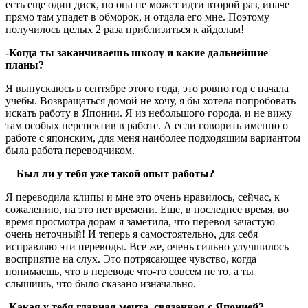
есть еще один диск, но она не может идти второй раз, иначе
прямо там упадет в обморок, и отдала его мне. Поэтому
получилось целых 2 раза приблизиться к айдолам!
-Когда ты заканчиваешь школу и какие дальнейшие
планы?
Я выпускаюсь в сентябре этого года, это ровно год с начала
учебы. Возвращаться домой не хочу, я бы хотела попробовать
искать работу в Японии. Я из небольшого города, и не вижу
там особых перспектив в работе. А если говорить именно о
работе с японским, для меня наиболее подходящим вариантом
была работа переводчиком.
—
Был ли у тебя уже такой опыт работы?
Я переводила клипы и мне это очень нравилось, сейчас, к
сожалению, на это нет времени. Еще, в последнее время, во
время просмотра дорам я заметила, что перевод зачастую
очень неточный! И теперь я самостоятельно, для себя
исправляю эти переводы. Все же, очень сильно улучшилось
восприятие на слух. Это потрясающее чувство, когда
понимаешь, что в переводе что-то совсем не то, а ты
слышишь, что было сказано изначально.
-Какая у тебя главная мечта, связанная с Японией?