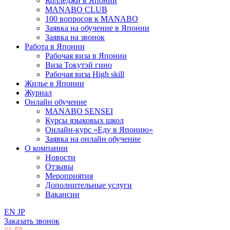
Колледжи в Японии
MANABO CLUB
100 вопросов к MАNABO
Заявка на обучение в Японии
Заявка на звонок
Работа в Японии
Рабочая виза в Японии
Виза Токутэй гино
Рабочая виза High skill
Жилье в Японии
Журнал
Онлайн обучение
MANABO SENSEI
Курсы языковых школ
Онлайн-курс «Еду в Японию»
Заявка на онлайн обучение
О компании
Новости
Отзывы
Мероприятия
Дополнительные услуги
Вакансии
EN
JP
Заказать звонок