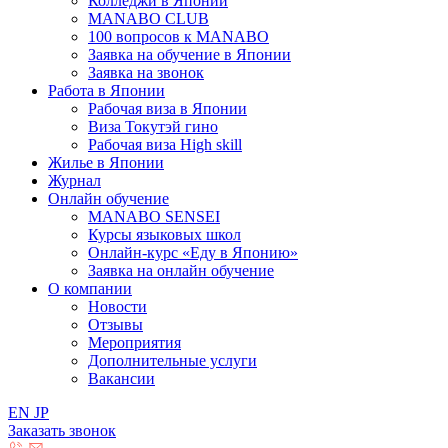
Колледжи в Японии
MANABO CLUB
100 вопросов к MАNABO
Заявка на обучение в Японии
Заявка на звонок
Работа в Японии
Рабочая виза в Японии
Виза Токутэй гино
Рабочая виза High skill
Жилье в Японии
Журнал
Онлайн обучение
MANABO SENSEI
Курсы языковых школ
Онлайн-курс «Еду в Японию»
Заявка на онлайн обучение
О компании
Новости
Отзывы
Мероприятия
Дополнительные услуги
Вакансии
EN
JP
Заказать звонок