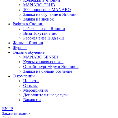
Колледжи в Японии
MANABO CLUB
100 вопросов к MАNABO
Заявка на обучение в Японии
Заявка на звонок
Работа в Японии
Рабочая виза в Японии
Виза Токутэй гино
Рабочая виза High skill
Жилье в Японии
Журнал
Онлайн обучение
MANABO SENSEI
Курсы языковых школ
Онлайн-курс «Еду в Японию»
Заявка на онлайн обучение
О компании
Новости
Отзывы
Мероприятия
Дополнительные услуги
Вакансии
EN
JP
Заказать звонок