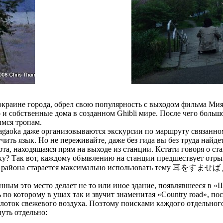
окраине города, обрел свою популярность с выходом фильма Ми
о и собственные дома в созданном Ghibli мире. После чего боль
мся тропам.
ragaoka даже организовываются экскурсии по маршруту связанно
учить язык. Но не переживайте, даже без гида вы без труда най
рта, находящаяся прям на выходе из станции. Кстати говоря о ст
ку? Так вот, каждому объявлению на станции предшествует отры
 района старается максимально использовать тему 耳をすませば д
енным это место делает не то или иное здание, появлявшееся в «
 по которому в ушах так и звучит знаменитая «Country road», п
оток свежевого воздуха. Поэтому поисками каждого отдельного 
уть отдельно: