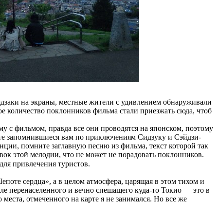
ядзаки на экраны, местные жители с удивлением обнаруживали
шое количество поклонников фильма стали приезжать сюда, чтоб
му с фильмом, правда все они проводятся на японском, поэтому
дете запомнившиеся вам по приключениям Сидзуку и Сэйдзи-
анции, помните заглавную песню из фильма, текст которой так
вок этой мелодии, что не может не порадовать поклонников.
ля привлечения туристов.
Шепоте сердца», а в целом атмосфера, царящая в этом тихом и
осле перенаселенного и вечно спешащего куда-то Токио — это в
места, отмеченного на карте я не занимался. Но все же