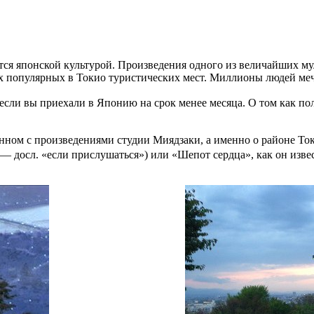
ются японской культурой. Произведения одного из величайших 
ых популярных в Токио туристических мест. Миллионы людей меч
о если вы приехали в Японию на срок менее месяца. О том как по
вязанном с произведениями студии Миядзаки, а именно о районе
л. «если прислушаться») или «Шепот сердца», как он известе