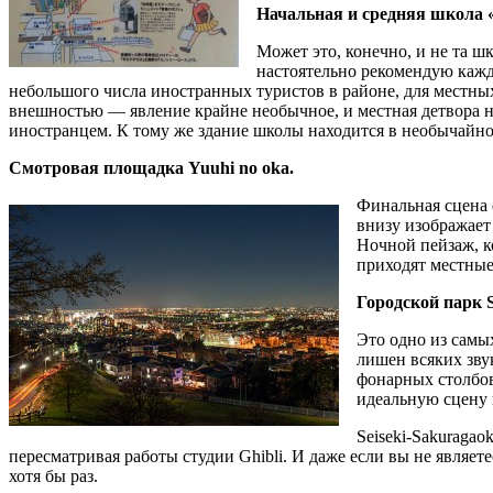
Начальная и средняя школа 
Может это, конечно, и не та шк
настоятельно рекомендую каж
небольшого числа иностранных туристов в районе, для местных
внешностью — явление крайне необычное, и местная детвора не
иностранцем. К тому же здание школы находится в необычайн
Смотровая площадка Yuuhi no oka.
Финальная сцена 
внизу изображает 
Ночной пейзаж, к
приходят местные
Городской парк S
Это одно из самых
лишен всяких зву
фонарных столбов
идеальную сцену
Seiseki-Sakuraga
пересматривая работы студии Ghibli. И даже если вы не являе
хотя бы раз.