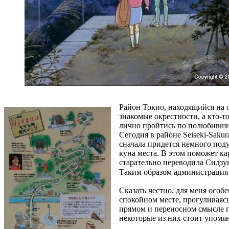
Район Токио, находящийся на 
знакомые окрестности, а кто-т
лично пройтись по полюбивши
Сегодня в районе Seiseki-Saku
сначала придется немного под
куна места. В этом поможет ка
старательно переводила Сидзу
Таким образом администрация
Сказать честно, для меня особ
спокойном месте, прогуливаясь
прямом и переносном смысле гл
некоторые из них стоит упомян