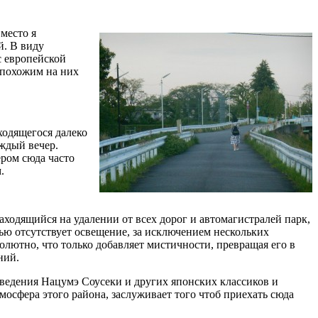
 место я
й. В виду
с европейской
епохожим на них
ходящегося далеко
аждый вечер.
ером сюда часто
.
Находящийся на удалении от всех дорог и автомагистралей парк,
тью отсутствует освещение, за исключением нескольких
олютно, что только добавляет мистичности, превращая его в
ний.
зведения Нацумэ Соусеки и других японских классиков и
мосфера этого района, заслуживает того чтоб приехать сюда