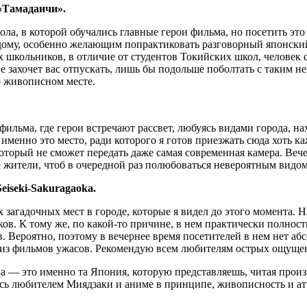
«Тамадаичи».
ола, в которой обучались главные герои фильма, но посетить это
дому, особенно желающим попрактиковать разговорный японски
 школьников, в отличие от студентов Токийских школ, человек 
 захочет вас отпускать, лишь бы подольше поболтать с таким н
о живописном месте.
фильма, где герои встречают рассвет, любуясь видами города, на
именно это место, ради которого я готов приезжать сюда хоть к
оторый не сможет передать даже самая современная камера. Веч
 жители, чтоб в очередной раз полюбоваться невероятным видом
eiseki-Sakuragaoka.
 загадочных мест в городе, которые я видел до этого момента. 
ков. К тому же, по какой-то причине, в нем практически полнос
. Вероятно, поэтому в вечернее время посетителей в нем нет абс
 из фильмов ужасов. Рекомендую всем любителям острых ощуще
oka — это именно та Япония, которую представляешь, читая прои
тесь любителем Миядзаки и аниме в принципе, живописность и ат