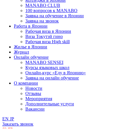
Колледжи в Японии
MANABO CLUB
100 вопросов к MАNABO
Заявка на обучение в Японии
Заявка на звонок
Работа в Японии
Рабочая виза в Японии
Виза Токутэй гино
Рабочая виза High skill
Жилье в Японии
Журнал
Онлайн обучение
MANABO SENSEI
Курсы языковых школ
Онлайн-курс «Еду в Японию»
Заявка на онлайн обучение
О компании
Новости
Отзывы
Мероприятия
Дополнительные услуги
Вакансии
EN
JP
Заказать звонок