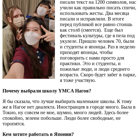
писали текст на 1200 символов, нас
учили как правильно писать спичи,
использовать жесты. Два месяца
писали и исправляли. В итоге
перед публикой все равно стоишь
как столб (смеется). Еще был
фестиваль культуры, где я пела под
укулеле. Пришло человек 70, были
и студенты и японцы. Раз в неделю
приходят японцы, чтобы
поговорить с нами просто для
практики. Это и студенты, и
пожилые люди, и люди среднего
возраста. Скоро будет забег в парке,
я тоже участвую.
Почему выбрали школу YMCA Нагоя?
Я бы сказала, что лучше выбирать маленькие школы. К тому
же в Нагое нет диалекта. Иностранцев в городе много. Была в
Токио, ну совсем не мое, шумно, много людей. Здесь более
спокойно, зелени побольше. Люди более свободные, не
торопятся.
Кем хотите работать в Японии?