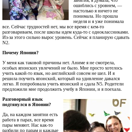
занятия, я думала, что
ошиблись с уровнем, —
настолько я ничего не
понимала. Но прошла
неделя и я уже понимала
все. Сейчас трудностей нет, мы все время с кем-то
разговариваем, после школы идем куда-то с одноклассниками.
Из-за этого сильно вырос уровень. Сейчас я планирую сдавать
N2.
Почему Япония?
У меня как таковой причины нет. Аниме я не смотрела,
особых японских увлечений не было. Мне просто хотелось
учить какой-то язык, но английский совсем не шел. И я
решила поучить японский, который на удивление давался
легко. Я попробовала учить японский и сдала N5. Родители
предложили мне продолжить учебу в Японии, и я поехала.
Разговорный язык
подтянулся в Японии?
Да, на каждом занятии есть
работа в парах, все время
пары меняют. Нас как-то
разбили по парам и каждые