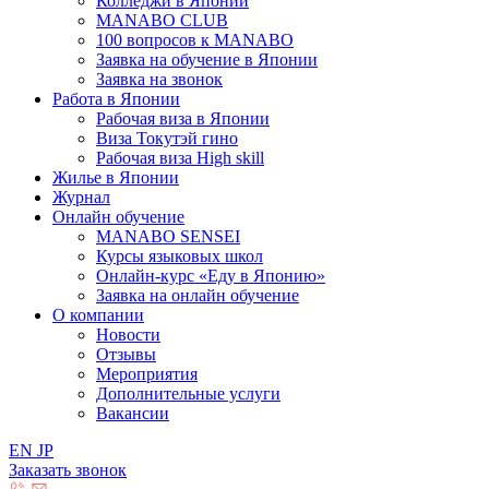
Колледжи в Японии
MANABO CLUB
100 вопросов к MАNABO
Заявка на обучение в Японии
Заявка на звонок
Работа в Японии
Рабочая виза в Японии
Виза Токутэй гино
Рабочая виза High skill
Жилье в Японии
Журнал
Онлайн обучение
MANABO SENSEI
Курсы языковых школ
Онлайн-курс «Еду в Японию»
Заявка на онлайн обучение
О компании
Новости
Отзывы
Мероприятия
Дополнительные услуги
Вакансии
EN
JP
Заказать звонок