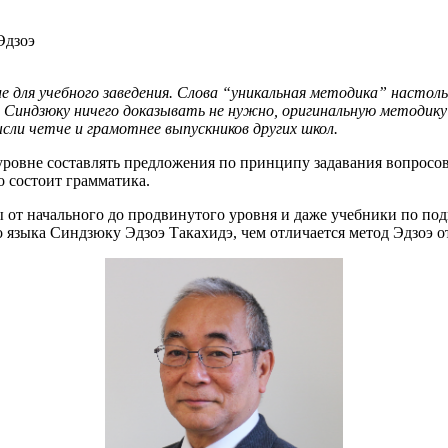
Эдзоэ
 для учебного заведения. Слова “уникальная методика” настоль
индзюку ничего доказывать не нужно, оригинальную методику ви
и четче и грамотнее выпускников других школ.
уровне составлять предложения по принципу задавания вопросов “
го состоит грамматика.
ы от начального до продвинутого уровня и даже учебники по п
 языка Синдзюку Эдзоэ Такахидэ, чем отличается метод Эдзоэ о