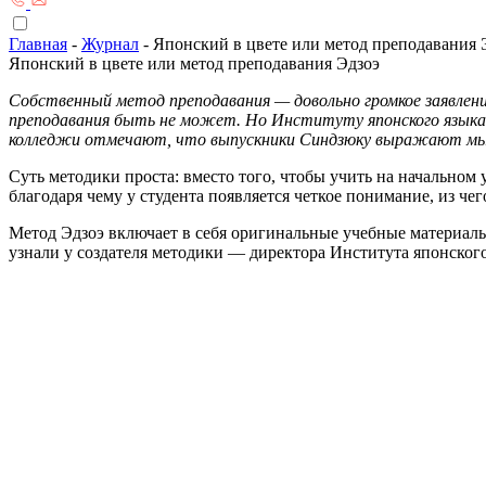
Главная
-
Журнал
-
Японский в цвете или метод преподавания 
Японский в цвете или метод преподавания Эдзоэ
Собственный метод преподавания — довольно громкое заявление
преподавания быть не может. Но Институту японского языка С
колледжи отмечают, что выпускники Синдзюку выражают мысл
Суть методики проста: вместо того, чтобы учить на начальном 
благодаря чему у студента появляется четкое понимание, из че
Метод Эдзоэ включает в себя оригинальные учебные материал
узнали у создателя методики — директора Института японского