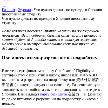
Главная
-
Журнал
-
Что нужно сделать по приезде в Японию
иностранному студенту
Что нужно сделать по приезде в Японию иностранному
студенту
Долгожданная поездка в Японию на учебу по долгосрочной
программе. Вещи собраны, билеты куплены. Еще немного, и
мечта сбудется! А чтобы влиться в японскую жизнь как
можно легче и быстрее, выполните несколько простых
действий по прилете.
Поставить штамп-разрешение на подработку
Вместе с сертификатом на визу Certificate of Eligibility и
сертификатом о принятии в школу, школа или MANABO
вышлют вам разрешение на подработку или 資格外活動許可
申請書 (сикакугай кацудо кёка синсэйсё). Разрешение нужно
заполнить на английском языке и предоставить на въезде в
Японию. Вам выдадут
карту резидента
在留カード (дзайрю:
ка:до) со штампом о разрешении на подработку 28 часов в
неделю.