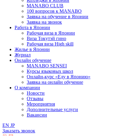
Колледжи в Японии
MANABO CLUB
100 вопросов к MАNABO
Заявка на обучение в Японии
Заявка на звонок
Работа в Японии
Рабочая виза в Японии
Виза Токутэй гино
Рабочая виза High skill
Жилье в Японии
Журнал
Онлайн обучение
MANABO SENSEI
Курсы языковых школ
Онлайн-курс «Еду в Японию»
Заявка на онлайн обучение
О компании
Новости
Отзывы
Мероприятия
Дополнительные услуги
Вакансии
EN
JP
Заказать звонок